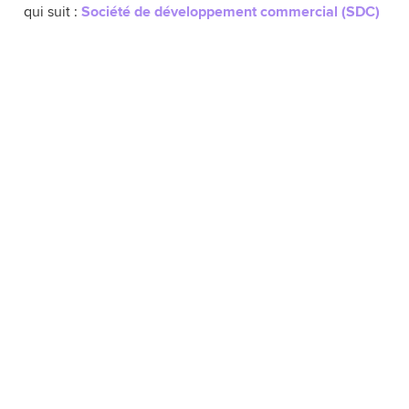
qui suit :
Société de développement commercial (SDC)
Projet de
création d’une société de
développement commercial
(SDC)
sur la rue
Fleury Est, entre Papineau et Saint-Michel
Selon un sondage réalisé à l’automne 2019
auprès des 167 établissements d’entreprise
de ce tronçon commercial de 1,4 km,
une