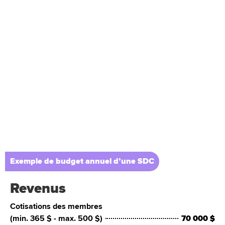
majorité de gens d’affaires de ce secteur
étaient favorables
à la création d’une SDC
en autant que les cotisations obligatoires
soient raisonnables.
Exemple de budget annuel d’une SDC
Revenus
Cotisations des membres
(min. 365 $ - max. 500 $)
70 000 $