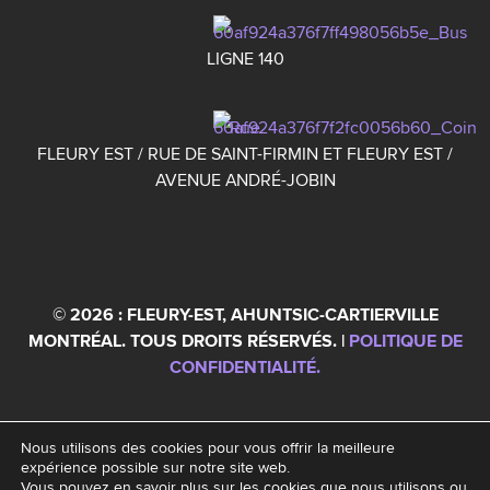
LIGNE 140
FLEURY EST / RUE DE SAINT-FIRMIN ET FLEURY EST /
AVENUE ANDRÉ-JOBIN
© 2026 : FLEURY-EST, AHUNTSIC-CARTIERVILLE
MONTRÉAL. TOUS DROITS RÉSERVÉS. |
POLITIQUE DE
CONFIDENTIALITÉ.
Nous utilisons des cookies pour vous offrir la meilleure
Site développé par
WebCie
.
expérience possible sur notre site web.
Vous pouvez en savoir plus sur les cookies que nous utilisons ou