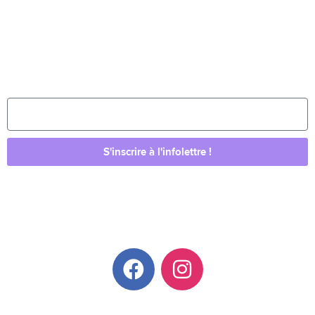
Restez au courant de l’actualité du quartier et
de nos évènements avec notre infolettre
mensuelle.
S'inscrire à l'infolettre !
Suivez-nous sur Facebook et Instagram !