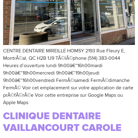
CENTRE DENTAIRE MIREILLE HOMSY 2193 Rue Fleury E,
MontrÃ©al, QC H2B 1J9 TÃ©lÃ©phone (514) 383-0044
Heures d’ouverture lundi 9h00â€“16h00mardi
9h00â€“18h00mercredi 9h00â€“19h00jeudi
9h00â€“16h00vendredi FermÃ©samedi FermÃ©dimanche
FermÃ© Voir cet emplacement sur votre application de carte
prÃ©fÃ©rÃ©e Voir cette entreprise sur Google Maps ou
Apple Maps
CLINIQUE DENTAIRE
VAILLANCOURT CAROLE