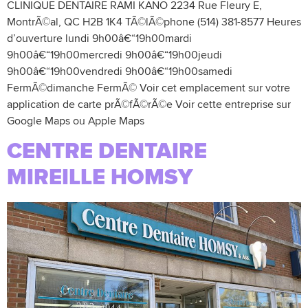
CLINIQUE DENTAIRE RAMI KANO 2234 Rue Fleury E,
MontrÃ©al, QC H2B 1K4 TÃ©lÃ©phone (514) 381-8577 Heures
d’ouverture lundi 9h00â€“19h00mardi
9h00â€“19h00mercredi 9h00â€“19h00jeudi
9h00â€“19h00vendredi 9h00â€“19h00samedi
FermÃ©dimanche FermÃ© Voir cet emplacement sur votre
application de carte prÃ©fÃ©rÃ©e Voir cette entreprise sur
Google Maps ou Apple Maps
CENTRE DENTAIRE
MIREILLE HOMSY