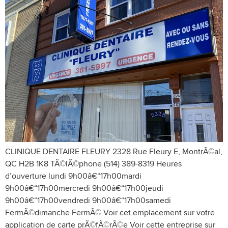
CLINIQUE DENTAIRE FLEURY 2328 Rue Fleury E, MontrÃ©al,
QC H2B 1K8 TÃ©lÃ©phone (514) 389-8319 Heures
d’ouverture lundi 9h00â€“17h00mardi
9h00â€“17h00mercredi 9h00â€“17h00jeudi
9h00â€“17h00vendredi 9h00â€“17h00samedi
FermÃ©dimanche FermÃ© Voir cet emplacement sur votre
application de carte prÃ©fÃ©rÃ©e Voir cette entreprise sur