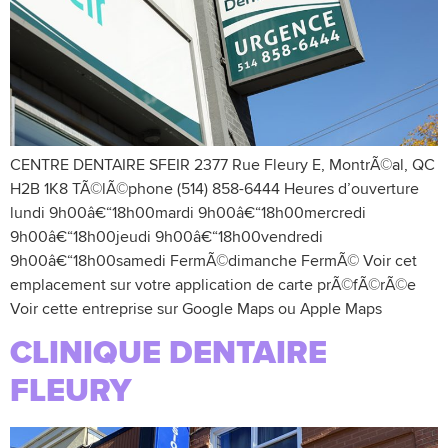
CENTRE DENTAIRE SFEIR 2377 Rue Fleury E, MontrÃ©al, QC
H2B 1K8 TÃ©lÃ©phone (514) 858-6444 Heures d’ouverture
lundi 9h00â€“18h00mardi 9h00â€“18h00mercredi
9h00â€“18h00jeudi 9h00â€“18h00vendredi
9h00â€“18h00samedi FermÃ©dimanche FermÃ© Voir cet
emplacement sur votre application de carte prÃ©fÃ©rÃ©e
Voir cette entreprise sur Google Maps ou Apple Maps
CLINIQUE DENTAIRE
FLEURY