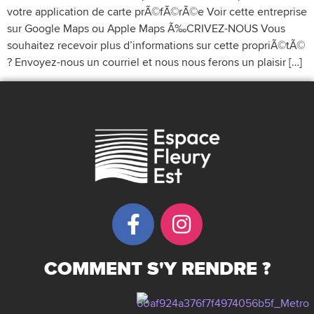
votre application de carte prÃ©fÃ©rÃ©e Voir cette entreprise
sur Google Maps ou Apple Maps Ã‰CRIVEZ-NOUS Vous
souhaitez recevoir plus d’informations sur cette propriÃ©tÃ©
? Envoyez-nous un courriel et nous nous ferons un plaisir […]
COMMENT S'Y RENDRE ?