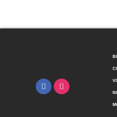
B
C
V
N
M